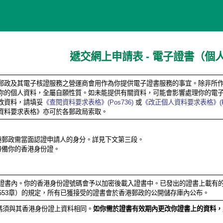
遞交網上申請表 - 電子證書（個
郵政及其電子核證服務之營運商會用作為你提供電子證書服務的事宜。除非所
你的個人資料，全屬自願性質。如未能提供有關資料，可能會影響處理你的電
改資料，請填妥
《查閱資料要求表格》(Pos736)
或
《改正個人資料要求表格》(Po
資料要求表格》亦可於各郵政局索取。
港郵政需當面認證申請人的身分。詳見下文第三段。
帶備你的香港身份證。
證書內。你的香港身份證號碼會予以加密後載入證書中。已發出的證書上載有
553章）的規定，所有已獲接受的證書會於香港郵政的公開儲存庫內公布。
碼須與其香港身份證上資料相同。
如你需於證書有效期內更改你證書上的資料，