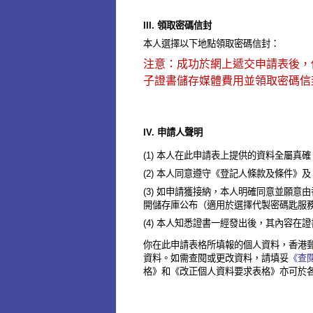
III. 領取密碼信封
本人選擇以下地點領取密碼信封：
注意：成功於網上遞交申請表後，
子證書儲存媒體費用並領取密碼信
IV. 申請人聲明
(1) 本人在此申請表上提供的資料全屬
(2) 本人同意遵守《登記人條款及條件
(3) 如申請獲接納，本人明確同意並願
開儲存庫公布（適用於選擇代製密碼匙服
(4) 本人知悉證書一經發出後，其內容在
你在此申請表格所填報的個人資料，香港
資料。如需查閱或更改資料，請填妥
《查閱
格》和《改正個人資料要求表格》亦可於