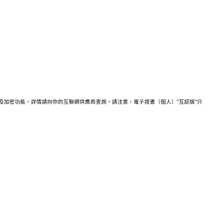
署及加密功能。詳情請向你的互聯網供應商查詢。請注意，電子證書（個人）"互認版"只