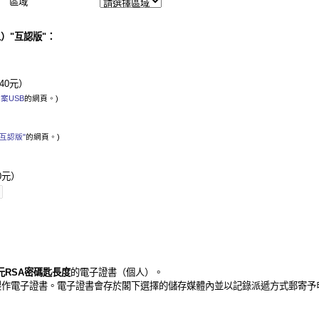
區域
）"互認版"：
40元）
案USB
的網頁。)
互認版"
的網頁。)
0元）
位元RSA密碼匙長度
的電子證書（個人）。
製作電子證書。電子證書會存於閣下選擇的儲存媒體內並以記錄派遞方式郵寄予