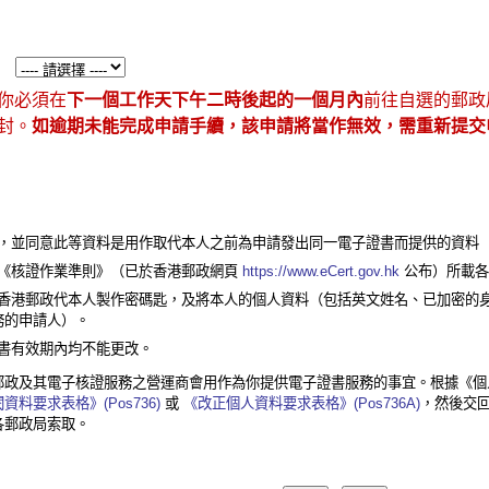
你必須在
下一個工作天下午二時後起的一個月內
前往自選的郵政
封。
如逾期未能完成申請手續，該申請將當作無效，需重新提交
真確，並同意此等資料是用作取代本人之前為申請發出同一電子證書而提供的資料
》及《核證作業準則》（已於香港郵政網頁
https://www.eCert.gov.hk
公布）所載各
意由香港郵政代本人製作密碼匙，及將本人的個人資料（包括英文姓名、已加密
務的申請人）。
證書有效期內均不能更改。
郵政及其電子核證服務之營運商會用作為你提供電子證書服務的事宜。根據《個
資料要求表格》(Pos736)
或
《改正個人資料要求表格》(Pos736A)
，然後交
各郵政局索取。