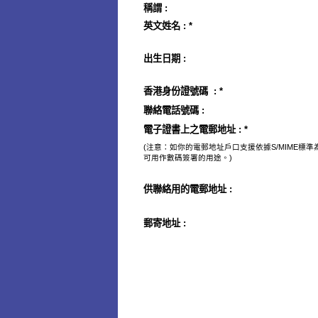
稱謂
:
英文姓名 : *
出生日期
:
香港身份證號碼
: *
聯絡電話號碼
:
電子證書上之電郵地址
: *
(注意：如你的電郵地址戶口支援依據S/MIME
可用作數碼簽署的用途。)
供聯絡用的電郵地址
:
郵寄地址 :