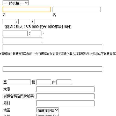
姓
名
/
/
（例如：輸入 18/3/1990 代表 1990年3月18日）
(
)
標準為電郵加上數碼簽署及加密，你可選擇在你的電子證書內載入該電郵地址以使用此等數碼簽
室
樓
座
大廈
街道名稱及門牌號碼
屋村
地區