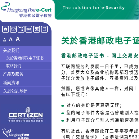
A
A
关於香港邮政电子
A
关於我们
香港邮政电子证书 - 网上交易
关於香港邮政电子证书
联络我们
互联网服务的发展一日千里，已成为
分。普罗大众及商业机构现都习惯透
产品及服务
子媒介发放电子邮件、互换资料以及
新闻资讯
然而，您或许像其他人一样，对网上
关於公匙基建
有以下疑问：
对方的身份是否真确无误；
您的电子邮件内容是否曾遭别人
利用电子媒介与别人沟通能否确
有见及此，香港邮政在二零零零年成
《电子交易条例》（香港法例第55